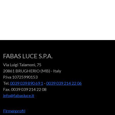
FABAS LUCE S.P.A.
Via Luigi Talamoni, 75
20861 BRUGHERIO (MB) - Italy
P.Iva 10725990153
Tel.
0039 039 890 69 1
-
0039 039 214 22 06
Fax. 0039 039 214 22 08
info@fabasluce.it
Firmenprofil