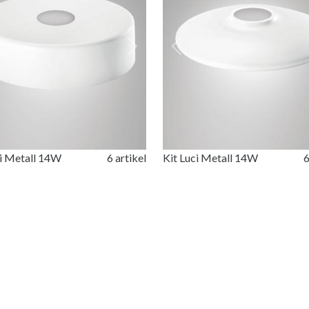
ious
Next
Previous
ci Metall 14W
6 artikel
Kit Luci Metall 14W
6