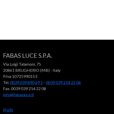
FABAS LUCE S.P.A.
Via Luigi Talamoni, 75
20861 BRUGHERIO (MB) - Italy
P.Iva 10725990153
Tel.
0039 039 890 69 1
-
0039 039 214 22 06
Fax. 0039 039 214 22 08
info@fabasluce.it
Profil