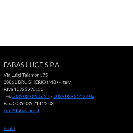
FABAS LUCE S.P.A.
Via Luigi Talamoni, 75
20861 BRUGHERIO (MB) - Italy
P.Iva 10725990153
Tel.
0039 039 890 69 1
-
0039 039 214 22 06
Fax. 0039 039 214 22 08
info@fabasluce.it
Profil