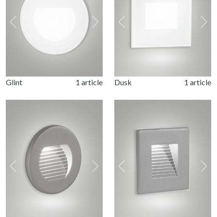
Previous
Next
Previous
Nex
Glint
1 article
Dusk
1 article
Previous
Next
Previous
Nex