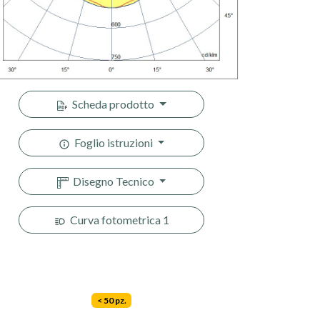
Scheda prodotto
Foglio istruzioni
Disegno Tecnico
Curva fotometrica 1
< 50 pz.