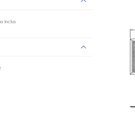
s inclus
s
z