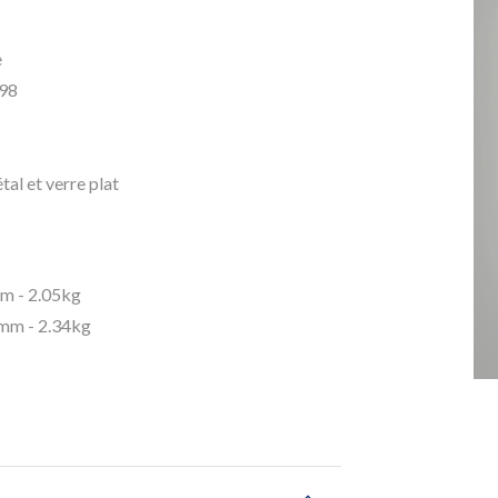
e
98
al et verre plat
 - 2.05kg
m - 2.34kg