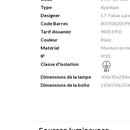
Type
Applique
Designer
S.T. Fabas Luc
Code Barres
80192820599
Tarif douanier
94051950
Couleur
Blanc
Matériel
Monture en mét
IP
IP20
Classe d'isolation
Dimensions de la lampe
500x95x200mm
Dimensions de la boîte
110x550x250m