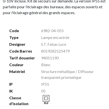
0-10V incluse. Kit de secours sur demande. La version IP55 est
parfaite pour l'éclairage des bureaux, des espaces ouverts et
pour l'éclairage général des grands espaces.
Code
6982-04-055
Type
Lampe encastrée
Designer
S.T. Fabas Luce
Code Barres
8019282525479
Tarif douanier
94051190
Couleur
Blanc
Matériel
Structure métallique / Diffuseur
transparent prismatique
IP
IP55
IK
05
Classe
d'isolation